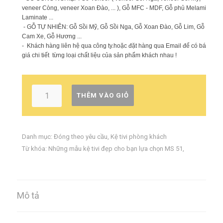
veneer Còng, veneer Xoan Đào, ... ), Gỗ MFC - MDF, Gỗ phủ Melamin,
Laminate ...
- GỖ TỰ NHIÊN: Gỗ Sồi Mỹ, Gỗ Sồi Nga, Gỗ Xoan Đào, Gỗ Lim, Gỗ
Cam Xe, Gỗ Hương ...
- Khách hàng liên hệ qua công ty.hoặc đặt hàng qua Email để có báo
giá chi tiết từng loại chất liệu của sản phẩm khách nhau !
THÊM VÀO GIỎ
Danh mục:
Đóng theo yêu cầu
,
Kệ tivi phòng khách
Từ khóa:
Những mẫu kệ tivi đẹp cho bạn lựa chọn MS 51
,
Mô tả