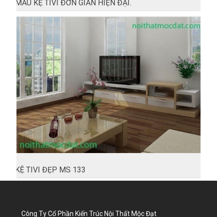
MẪU KỆ TIVI ĐƠN GIẢN HIỆN ĐẠI.
KỆ TIVI ĐẸP MS 133
Công Ty Cổ Phần Kiến Trúc Nội Thất Mộc Đạt