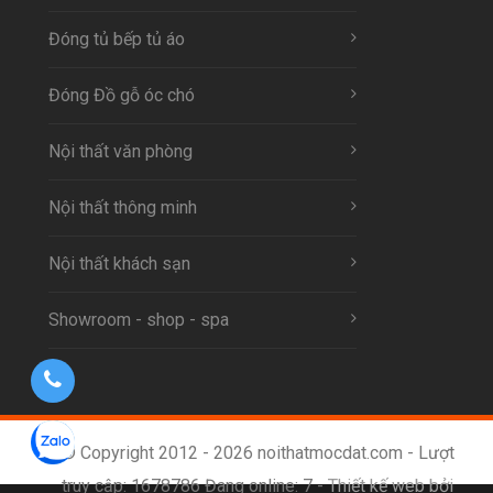
Đóng tủ bếp tủ áo
Đóng Đồ gỗ óc chó
Nội thất văn phòng
Nội thất thông minh
Nội thất khách sạn
Showroom - shop - spa
© Copyright 2012 - 2026 noithatmocdat.com - Lượt
truy cập: 1678786 Đang online: 7 -
Thiết kế web bởi