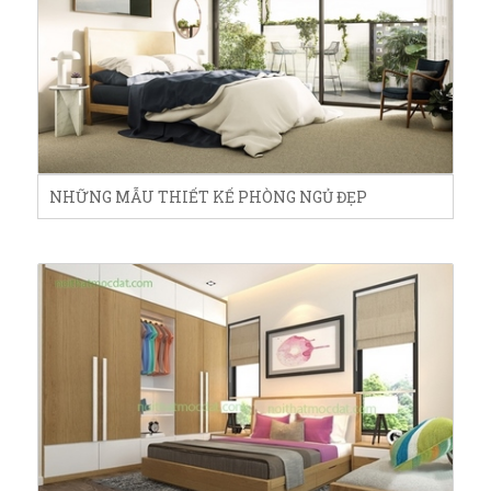
NHỮNG MẪU THIẾT KẾ PHÒNG NGỦ ĐẸP