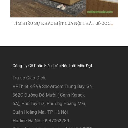
TÌM HIỂU SỰ KHÁC BIỆT CỦA NỘI THẤT GỖ ÓC CHÓ VỚI NHỮNG MÓN NỘI THẤT KHÁC
Công Ty Cổ Phần Kiến Trúc Nội Thất Mộc Đạt
Trụ sở Giao Dịch:
VP.Thiết Kế Và Showroom Trưng Bày: SN
362C Đường Đỗ Mười ( Cạnh Karaok
6A), Phố Tây Trà, Phường Hoàng Mai,
Quận Hoàng Mai, TP Hà Nội
Hotline Hà Nội: 0987062789