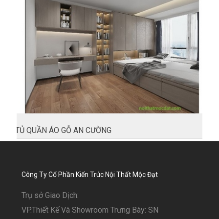
TỦ QUẦN ÁO GỖ AN CƯỜNG
Công Ty Cổ Phần Kiến Trúc Nội Thất Mộc Đạt
Trụ sở Giao Dịch:
VP.Thiết Kế Và Showroom Trưng Bày: SN