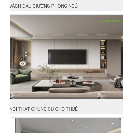
VÁCH ĐẦU GIƯỜNG PHÒNG NGỦ
NỘI THẤT CHUNG CƯ CHO THUÊ