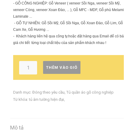
- GỖ CÔNG NGHIỆP: Gỗ Veneer ( veneer Sồi Nga, veneer Sồi Mỹ,
veneer Còng, veneer Xoan Đào, ... ), Gỗ MFC - MDF, Gỗ phủ Melamin,
Laminate ...
- GỖ TỰ NHIÊN: Gỗ Sồi Mỹ, Gỗ Sồi Nga, Gỗ Xoan Đào, Gỗ Lim, Gỗ
Cam Xe, Gỗ Hương ...
- Khách hàng liên hệ qua công ty.hoặc đặt hàng qua Email để có báo
giá chi tiết từng loại chất liệu của sản phẩm khách nhau !
THÊM VÀO GIỎ
Danh mục:
Đóng theo yêu cầu
,
Tủ quần áo gỗ công nghiệp
Từ khóa:
tủ âm tường hiện đại
,
Mô tả