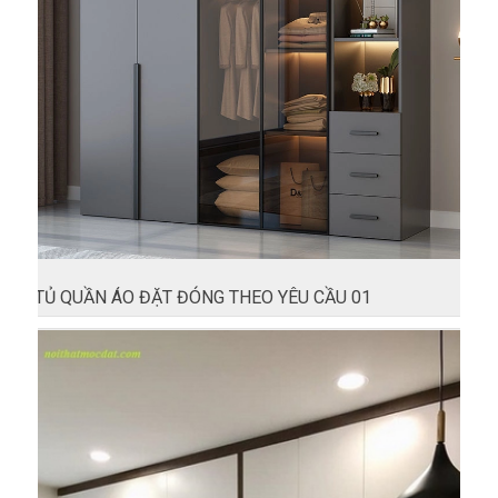
TỦ QUẦN ÁO ĐẶT ĐÓNG THEO YÊU CẦU 01