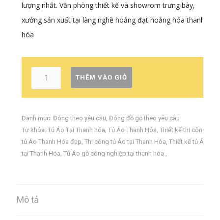
lượng nhất. Văn phòng thiết kế và showrom trưng bày,
xưởng sản xuất tại làng nghề hoằng đạt hoằng hóa thanh
hóa
THÊM VÀO GIỎ
Danh mục:
Đóng theo yêu cầu
,
Đóng đồ gỗ theo yêu cầu
Từ khóa:
Tủ Áo Tại Thanh hóa
,
Tủ Áo Thanh Hóa
,
Thiết kế thi công
tủ Áo Thanh Hóa đẹp
,
Thi công tủ Áo tại Thanh Hóa
,
Thiết kế tủ Áo
tại Thanh Hóa
,
Tủ Áo gỗ công nghiệp tại thanh hóa
,
Mô tả