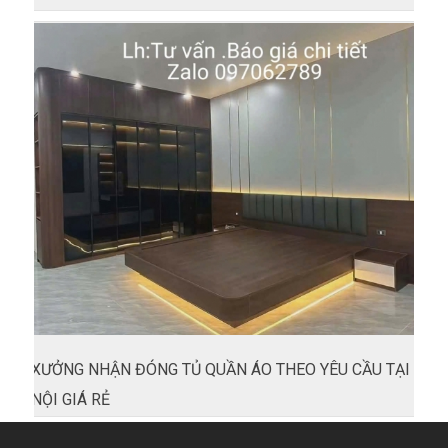
XƯỞNG NHẬN ĐÓNG TỦ QUẦN ÁO THEO YÊU CẦU TẠI HÀ
NỘI GIÁ RẺ