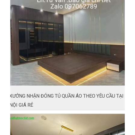
XƯỞNG NHẬN ĐÓNG TỦ QUẦN ÁO THEO YÊU CẦU TẠI HÀ
NỘI GIÁ RẺ