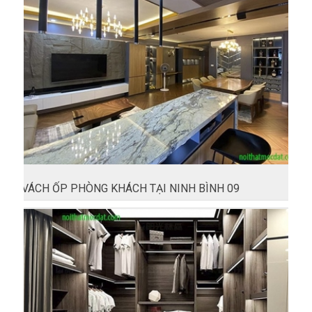
VÁCH ỐP PHÒNG KHÁCH TẠI NINH BÌNH 09