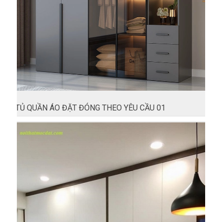
TỦ QUẦN ÁO ĐẶT ĐÓNG THEO YÊU CẦU 01