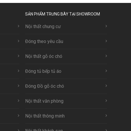
SẢN PHẨM TRƯNG BÀY TẠI SHOWROOM
Nội thất chung cư
Đóng theo yêu cầu
Nội thất gỗ óc chó
Đóng tủ bếp tủ áo
Đóng Đồ gỗ óc chó
Nội thất văn phòng
Nội thất thông minh
Nội thất khách sạn