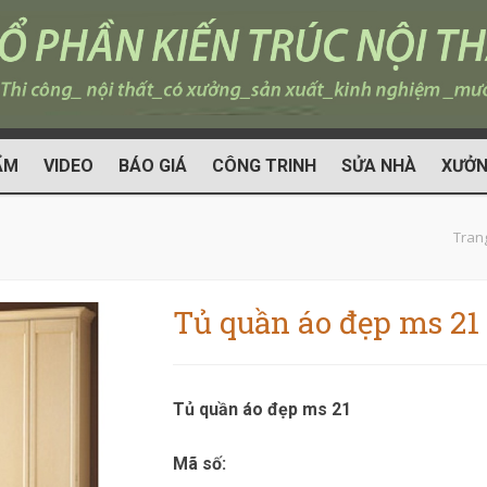
ẨM
VIDEO
BÁO GIÁ
CÔNG TRINH
SỬA NHÀ
XƯỞN
Tran
Tủ quần áo đẹp ms 21
Tủ quần áo đẹp ms 21
Mã số: