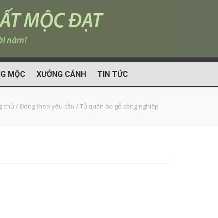
G MỘC
XƯỞNG CÁNH
TIN TỨC
g chủ
/
Đóng theo yêu cầu
/
Tủ quần áo gỗ công nghiệp