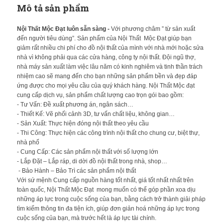
Mô tả sản phẩm
Nội Thất Mộc Đạt luôn sẵn sàng -
Với phương châm ” từ sản xuất
đến người tiêu dùng”. Sản phẩm của Nội Thất Mộc Đạt giúp bạn
giảm rất nhiều chi phí cho đồ nội thất của mình với nhà mới hoặc sửa
nhà vì không phải qua các cửa hàng, công ty nội thất. Đội ngũ thợ,
nhà máy sản xuất làm việc lâu năm có kinh nghiêm và tinh thần trách
nhiệm cao sẽ mang đến cho bạn những sản phẩm bền và đẹp đáp
ứng được cho mọi yêu cầu của quý khách hàng. Nội Thất Mộc đạt
cung cấp dịch vụ, sản phẩm chất lượng cao trọn gói bao gồm:
- Tư Vấn: Đề xuất phương án, ngân sách…
- Thiết Kế: Vẽ phối cảnh 3D, tư vấn chất liệu, không gian…
- Sản Xuất: Thực hiện đóng nội thất theo yêu cầu
- Thi Công: Thực hiện các công trình nội thất cho chung cư, biệt thự,
nhà phố
- Cung Cấp: Các sản phẩm nội thất với số lượng lớn
- Lắp Đặt – Lắp ráp, di dời đồ nội thất trong nhà, shop…
- Bảo Hành – Bảo Trì các sản phẩm nội thất
Với sứ mệnh Cung cấp nguồn hàng tốt nhất, giá tốt nhất nhất trên
toàn quốc, Nội Thất Mộc Đạt mong muốn có thể góp phần xoa dịu
những áp lực trong cuộc sống của bạn, bằng cách trở thành giải pháp
tìm kiếm thông tin đa tiện ích, giúp đơn giản hoá những áp lực trong
cuộc sống của bạn, mà trước hết là áp lực tài chính.