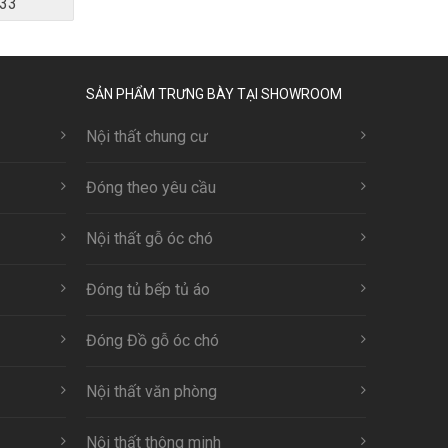
33
SẢN PHẨM TRƯNG BÀY TẠI SHOWROOM
Nội thất chung cư
Đóng theo yêu cầu
Nội thất gỗ óc chó
Đóng tủ bếp tủ áo
Đóng Đồ gỗ óc chó
Nội thất văn phòng
Nội thất thông minh