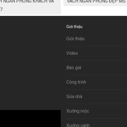
H NGĂN PHÒNG KHÁCH VÀ
VÁCH NGĂN PHÒNG ĐẸP MS 
7
Giới thiệu
Giới thiệu
Video
Báo giá
Công trinh
Sửa nhà
Xưởng mộc
Xưởng cánh