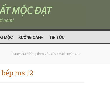
G MỘC
XƯỞNG CÁNH
TIN TỨC
Trang chủ
/
Đóng theo yêu cầu
/
Vách ngăn cnc
 bếp ms 12