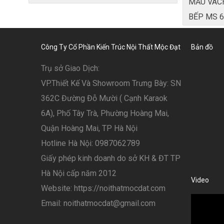
MẪU VÁC
BẾP MS 6
Công Ty Cổ Phần Kiến Trúc Nội Thất Mộc Đạt
Bản đồ
Trụ sở Giao Dịch:
VP.Thiết Kế Và Showroom Trưng Bày: SN
362C Đường Đỗ Mười ( Cạnh Karaok
6A), Phố Tây Trà, Phường Hoàng Mai,
Quận Hoàng Mai, TP Hà Nội
Hotline Hà Nội: 0987062789
Giấy phép kinh doanh do sở KH & ĐT TP
Hà Nội cấp năm 2012
Video
Website: https://noithatmocdat.com
Email: noithatmocdat@gmail.com