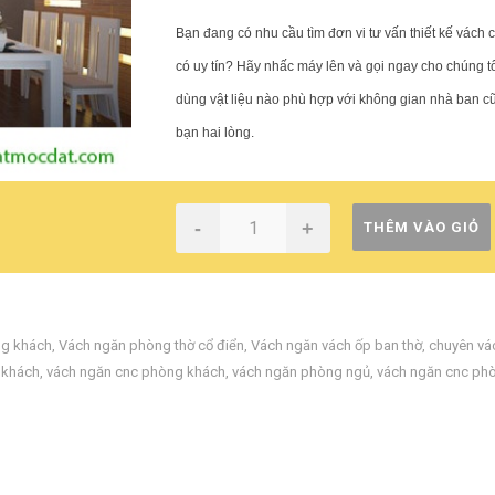
Bạn đang có nhu cầu tìm đơn vi tư vấn thiết kế vách 
có uy tín? Hãy nhấc máy lên và gọi ngay cho chúng t
dùng vật liệu nào phù hợp với không gian nhà ban c
bạn hai lòng.
-
+
THÊM VÀO GIỎ
ng khách
,
Vách ngăn phòng thờ cổ điển
,
Vách ngăn vách ốp ban thờ
,
chuyên vá
 khách
,
vách ngăn cnc phòng khách
,
vách ngăn phòng ngủ
,
vách ngăn cnc ph