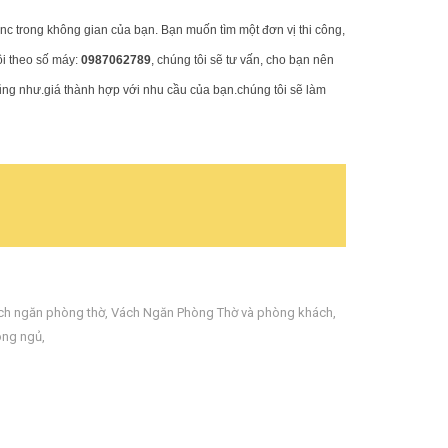
cnc trong không gian của bạn.
Bạn muốn tìm một đơn vị thi công,
ôi theo số máy:
0987062789
, chúng tôi sẽ tư vấn, cho bạn nên
ũng như.giá thành hợp với nhu cầu của bạn.chúng tôi sẽ làm
ch ngăn phòng thờ
,
Vách Ngăn Phòng Thờ và phòng khách
,
òng ngủ
,