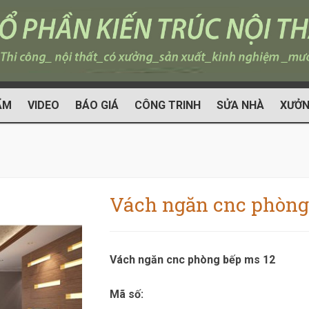
ẨM
VIDEO
BÁO GIÁ
CÔNG TRINH
SỬA NHÀ
XƯỞN
Vách ngăn cnc phòng
Vách ngăn cnc phòng bếp ms 12
Mã số: