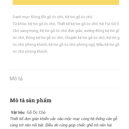
Danh mục:
Đóng Đồ gỗ óc chó
,
Kệ tivi gỗ óc chó
Từ khóa:
Kệ tivi gỗ óc chó
,
Thiết kế kệ tivi gỗ óc chó
,
Kệ Tivi Gỗ Óc
Chó sang trọng
,
Kệ tivi gỗ óc chó đơn giản
,
xưởng đóng kệ tivi gỗ
óc chó
,
Đóng kệ tivi gỗ óc chó
,
Chuyên kệ tivi gỗ óc chó
,
Kệ tivi gỗ
óc chó phòng khách
,
kệ tivi gỗ óc chó phòng ngủ
,
Mẫu kệ tivi gỗ
óc chó phòng khách
,
Mô tả
Mô tả sản phẩm
Vật liệu
: Gỗ Óc Chó
Thiết kế đơn giản khiến sắc nâu mộc mạc cùng hệ thống vân gỗ
càng trở nên nổi bật. Điều đó cũng giúp chiếc ghế trở nên hài