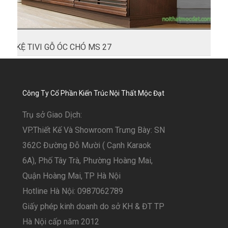
KỆ TIVI GỖ ÓC CHÓ MS 27
Công Ty Cổ Phần Kiến Trúc Nội Thất Mộc Đạt
Trụ sở Giao Dịch:
VP.Thiết Kế Và Showroom Trưng Bày: SN
362C Đường Đỗ Mười ( Cạnh Karaok
6A), Phố Tây Trà, Phường Hoàng Mai,
Quận Hoàng Mai, TP Hà Nội
Hotline Hà Nội: 0987062789
Giấy phép kinh doanh do sở KH & ĐT TP
Hà Nội cấp năm 2012