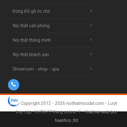
Đóng Đồ gỗ óc chó
Nội thất văn phòng
Nội thất thông minh
Nội thất khách sạn
Showroom - shop - spa
© Copyright 2012 - 2026 noithatmocdat.com - Lượt
truy cập: 1675677 Đang online: 7 -
Thiết kế web bởi
haanhco.,ltd