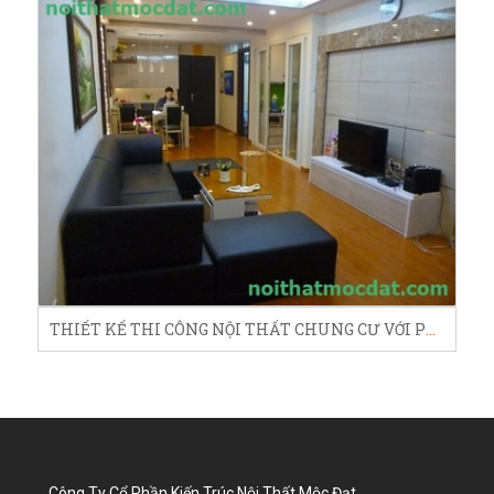
THIẾT KẾ THI CÔNG NỘI THẤT CHUNG CƯ VỚI PHONG CÁCH SCANDINAVIA
Công Ty Cổ Phần Kiến Trúc Nội Thất Mộc Đạt