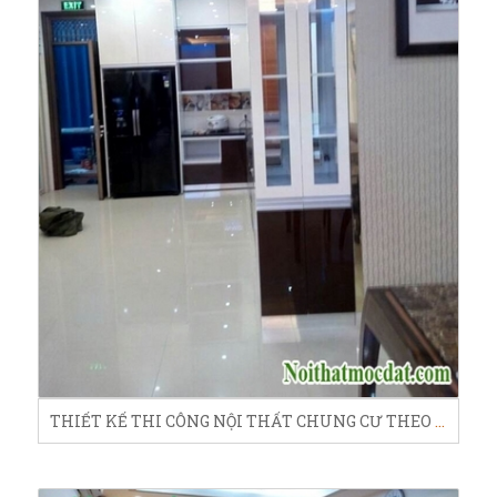
THIẾT KẾ THI CÔNG NỘI THẤT CHUNG CƯ THEO PHONG CÁCH TÂN CỔ ĐIỂN