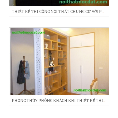
THIẾT KẾ THI CÔNG NỘI THẤT CHUNG CƯ VỚI PHONG CÁCH SCANDINAVIA
PHONG THỦY PHÒNG KHÁCH KHI THIẾT KẾ THI CÔNG NỘI THẤT CHUNG CƯ