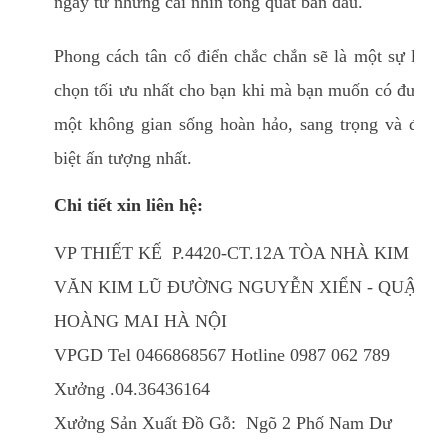
ngay từ những cái nhìn tổng quát ban đầu.
Phong cách tân cổ điển chắc chắn sẽ là một sự lựa
chọn tối ưu nhất cho bạn khi mà bạn muốn có được
một không gian sống hoàn hảo, sang trọng và đặc
biệt ấn tượng nhất.
Chi tiết xin liên hệ:
VP THIẾT KẾ P.4420-CT.12A TÒA NHÀ KIM
VĂN KIM LŨ ĐƯỜNG NGUYỄN XIỂN - QUẬN
HOÀNG MAI HÀ NỘI
VPGD Tel 0466868567 Hotline 0987 062 789
Xưởng .04.36436164
Xưởng Sản Xuất Đồ Gỗ: Ngõ 2 Phố Nam Dư