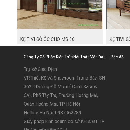
KỆ TIVI GỖ ÓC CHÓ MS 30
KỆ TIVI 
Công Ty Cổ Phần Kiến Trúc Nội Thất Mộc Đạt
Bản đồ
Trụ sở Giao Dịch:
VP.Thiết Kế Và Showroom Trưng Bày: SN
362C Đường Đỗ Mười ( Cạnh Karaok
6A), Phố Tây Trà, Phường Hoàng Mai,
Quận Hoàng Mai, TP Hà Nội
Hotline Hà Nội: 0987062789
Giấy phép kinh doanh do sở KH & ĐT TP