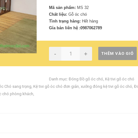
Mã sản phẩm:
MS 32
Chất liệu:
Gỗ óc chó
Tình trạng hàng:
Hết hàng
Gía bán liên hệ :0987062789
-
+
THÊM VÀO GIỎ
Danh mục:
Đóng Đồ gỗ óc chó
,
Kệ tivi gỗ óc chó
 Óc Chó sang trọng
,
Kệ tivi gỗ óc chó đơn giản
,
xưởng đóng kệ tivi gỗ óc chó
,
Đó
óc chó phòng khách
,