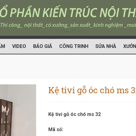
ẨM
VIDEO
BÁO GIÁ
CÔNG TRINH
SỬA NHÀ
XƯỞN
Kệ tivi gỗ óc chó ms 3
Kệ tivi gỗ óc chó ms 32
Mã số: