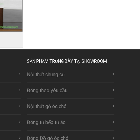
SẢN PHẨM TRƯNG BÀY TẠI SHOWROOM
Nội thất chung cư
Đóng theo yêu cầu
Nội thất gỗ óc chó
Đóng tủ bếp tủ áo
Đóng Đồ gỗ óc chó