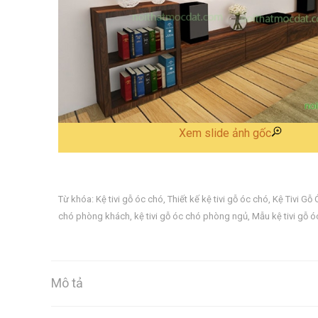
Xem slide ảnh gốc
Từ khóa:
Kệ tivi gỗ óc chó
,
Thiết kế kệ tivi gỗ óc chó
,
Kệ Tivi Gỗ
chó phòng khách
,
kệ tivi gỗ óc chó phòng ngủ
,
Mẫu kệ tivi gỗ 
Mô tả