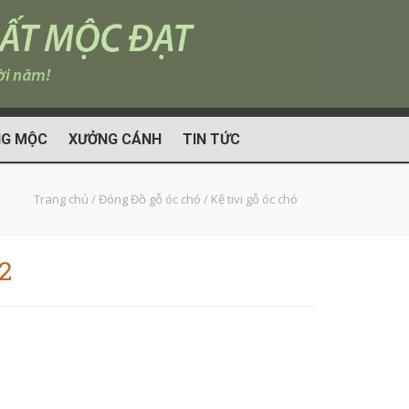
G MỘC
XƯỞNG CÁNH
TIN TỨC
Trang chủ
/
Đóng Đồ gỗ óc chó
/
Kệ tivi gỗ óc chó
2